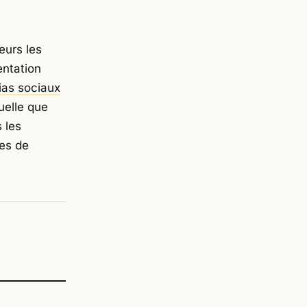
teurs les
entation
as sociaux
Quelle que
s les
res de