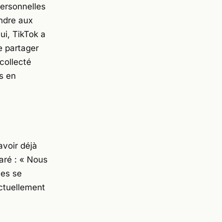
personnelles
ondre aux
i, TikTok a
e partager
collecté
s en
avoir déjà
aré :
« Nous
les se
ctuellement