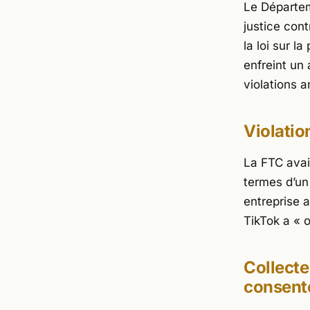
Le Départem
justice con
la loi sur l
enfreint un
violations a
Violatio
La FTC avait
termes d’un
entreprise 
TikTok a
« 
Collecte
consent