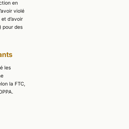
ction en
’avoir violé
 et d’avoir
) pour des
ants
é les
ne
lon la FTC,
COPPA.