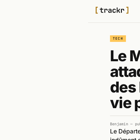
TECH
Le M
atta
des 
vie 
Benjamin
— pu
Le Départe