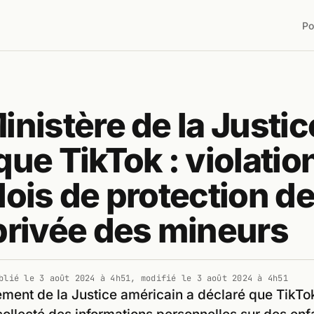
Po
inistère de la Justic
que TikTok : violatio
lois de protection de
privée des mineurs
blié le
3 août 2024 à 4h51
, modifié le
3 août 2024 à 4h51
ment de la Justice américain a déclaré que TikTo