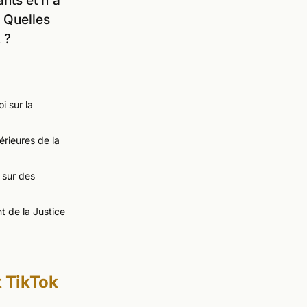
nts et n'a
 Quelles
 ?
i sur la
érieures de la
 sur des
t de la Justice
t TikTok