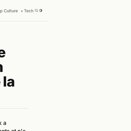
p Culture
Tech
/
e
n
 la
k a