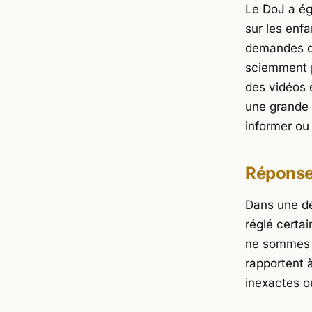
Le DoJ a ég
sur les enf
demandes de
sciemment p
des vidéos 
une grande 
informer ou
Réponse
Dans une dé
réglé certai
ne sommes p
rapportent 
inexactes o