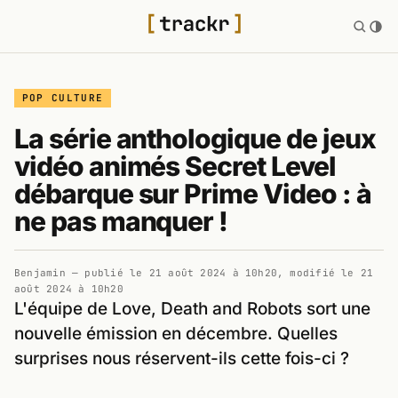
POP CULTURE
La série anthologique de jeux
vidéo animés Secret Level
débarque sur Prime Video : à
ne pas manquer !
Benjamin
— publié le
21 août 2024 à 10h20
, modifié le
21
août 2024 à 10h20
L'équipe de Love, Death and Robots sort une
nouvelle émission en décembre. Quelles
surprises nous réservent-ils cette fois-ci ?