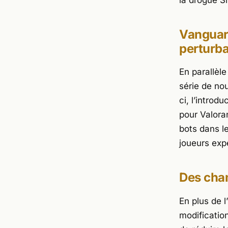
Vanguard
perturb
En parallèle
série de no
ci, l’introd
pour
Valora
bots dans l
joueurs exp
Des cha
En plus de 
modificati