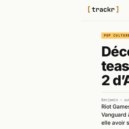
POP CULTUR
Déco
teas
2 d’
Benjamin
— pu
Riot Games
Vanguard à
elle avoir 