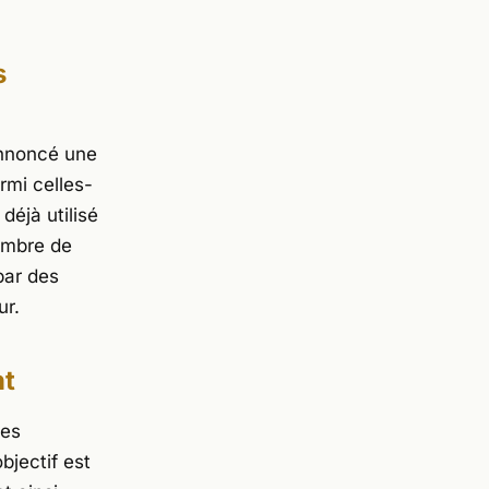
s
annoncé une
rmi celles-
déjà utilisé
nombre de
par des
ur.
nt
des
objectif est