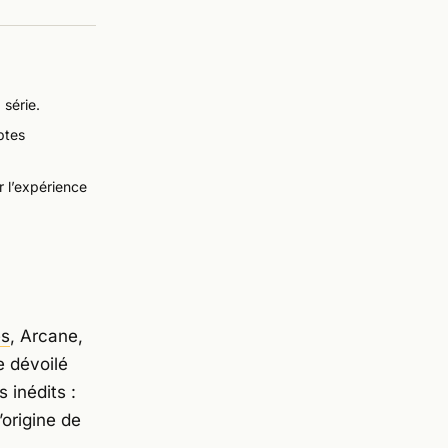
série.
ptes
 l’expérience
es
,
Arcane
,
e dévoilé
 inédits :
origine de