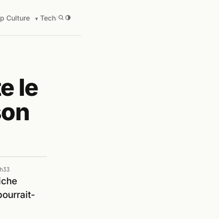
p Culture
Tech
/
e le
son
h33
iche
ourrait-