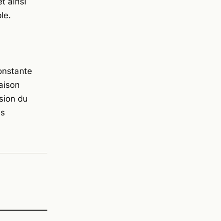
t ainsi
le.
onstante
aison
sion du
es