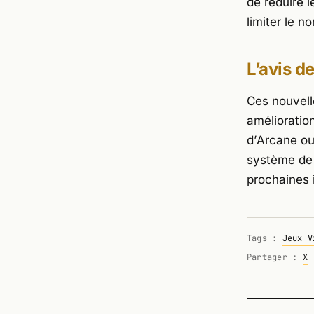
de réduire l
limiter le 
L’avis d
Ces nouvell
amélioratio
d’
Arcane
ou
système de 
prochaines 
Tags :
Jeux V
Partager :
X