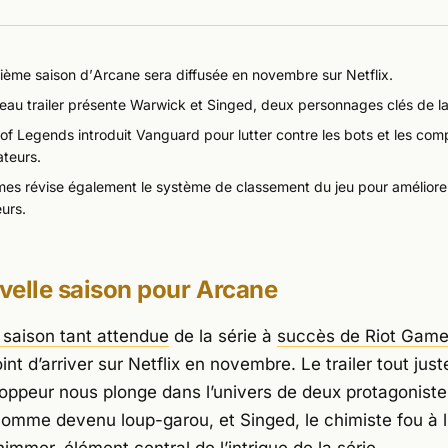
ième saison d’
Arcane
sera diffusée en novembre sur Netflix.
eau trailer présente Warwick et Singed, deux personnages clés de la 
of Legends
introduit Vanguard pour lutter contre les bots et les com
ateurs.
mes révise également le système de classement du jeu pour améliorer
urs.
velle saison pour
Arcane
saison tant attendue
de la série à
succès de Riot Gam
oint d’arriver sur Netflix en novembre. Le trailer tout just
loppeur nous plonge dans l’univers de deux protagonistes
homme devenu loup-garou, et Singed, le chimiste fou à l’
immer, élément central de l’intrigue de la série.