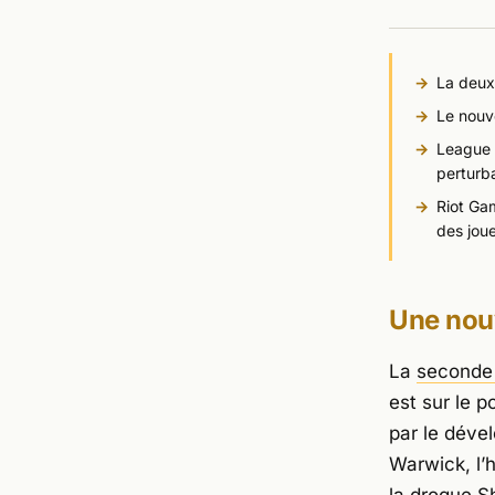
La deux
Le nouv
League 
perturb
Riot Ga
des joue
Une nou
La
seconde 
est sur le p
par le déve
Warwick, l’
la drogue Sh