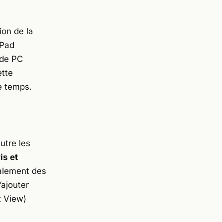
ion de la
iPad
 de PC
ette
e temps.
utre les
is et
galement des
’ajouter
t View)