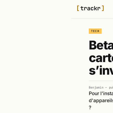
TECH
Beta
car
s’in
Benjamin
— pu
Pour l'ins
d'appareil
?