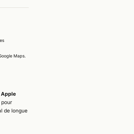
res
 Google Maps.
,
Apple
 pour
al de longue