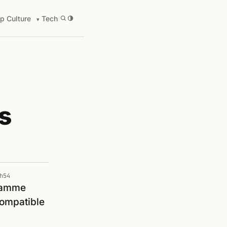
p Culture
Tech
/
s
h54
 gamme
 compatible