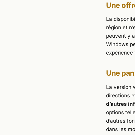
Une offr
La disponib
région et n’
peuvent y a
Windows peu
expérience 
Une pano
La version 
directions e
d’autres in
options tell
d’autres fo
dans les moi