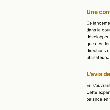
Une com
Ce lancemen
dans la cou
développeur
que ces dern
directions d
utilisateurs.
L’avis d
En s’ouvrant
Cette expans
balance en 