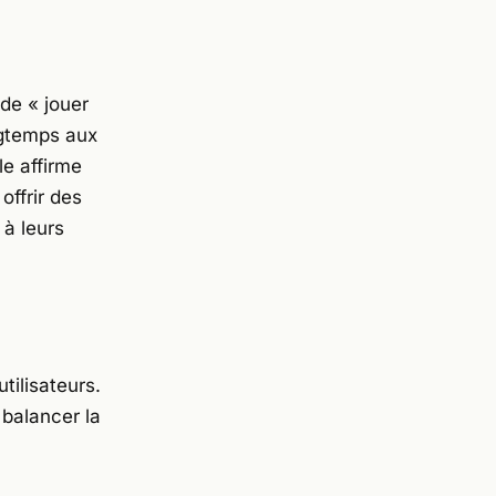
 de
« jouer
gtemps aux
le affirme
offrir des
 à leurs
tilisateurs.
 balancer la